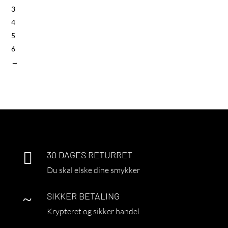
3
4
5
6
→

30 DAGES RETURRET
Du skal elske dine smykker
~
SIKKER BETALING
Krypteret og sikker handel