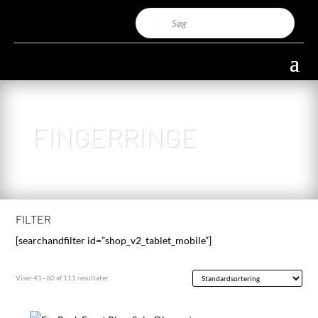
Products
search
FINGERRINGE
FILTER
[searchandfilter id=”shop_v2_tablet_mobile”]
Viser 41–60 af 111 resultater