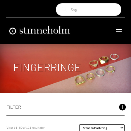
Products
search
FINGERRINGE
FILTER
Viser 61–80 af 111 resultater