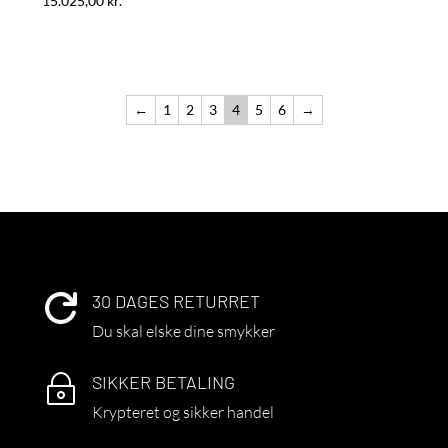
15.025,00
kr.
←
1
2
3
4
5
6
→
30 DAGES RETURRET

Du skal elske dine smykker
SIKKER BETALING
~
Krypteret og sikker handel