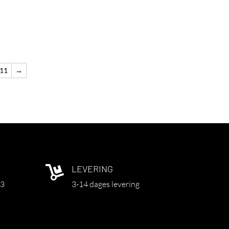
11
→
LEVERING

03
3-14 dages levering