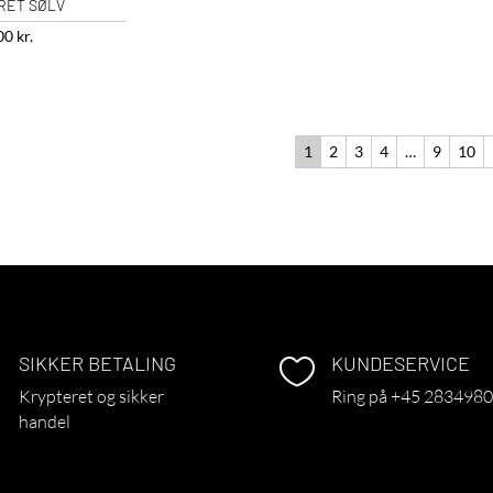
RET SØLV
,00
kr.
1
2
3
4
…
9
10
SIKKER BETALING
KUNDESERVICE
~

Krypteret og sikker
Ring på +45 283498
handel