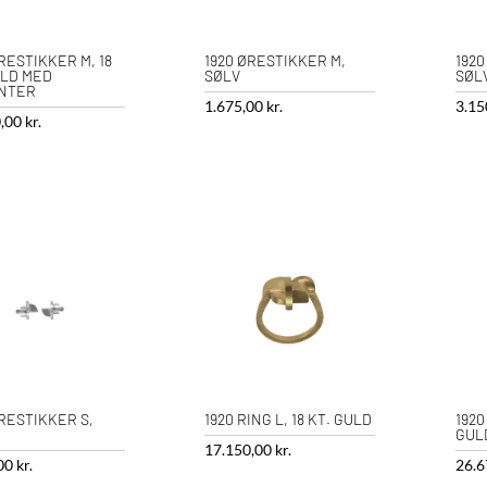
RESTIKKER M, 18
1920 ØRESTIKKER M,
1920
ULD MED
SØLV
SØL
NTER
1.675,00
kr.
3.15
0,00
kr.
ØRESTIKKER S,
1920 RING L, 18 KT. GULD
1920
GUL
17.150,00
kr.
,00
kr.
26.6