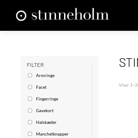
ST
FILTER
Armringe
Viser 1–2
Facet
Fingerringe
Gavekort
Halskæder
Manchetknapper