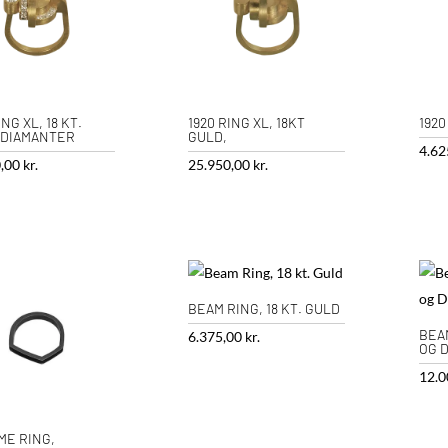
ING XL, 18 KT.
1920 RING XL, 18KT
1920
 DIAMANTER
GULD,
4.62
0,00
kr.
25.950,00
kr.
BEAM RING, 18 KT. GULD
BEAM
6.375,00
kr.
OG 
12.0
ME RING,