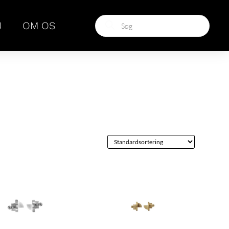
Products
J
OM OS
search