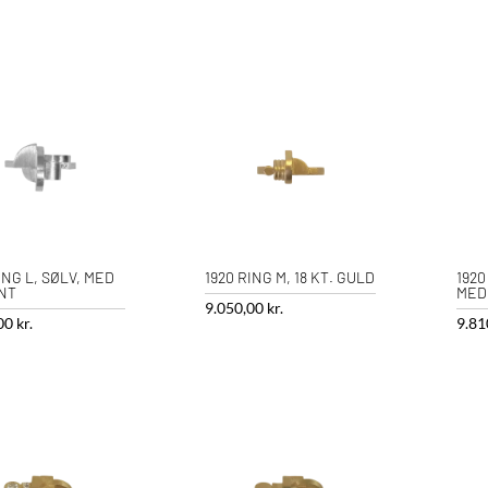
ING L, SØLV, MED
1920 RING M, 18 KT. GULD
1920
NT
MED
9.050,00
kr.
,00
kr.
9.81