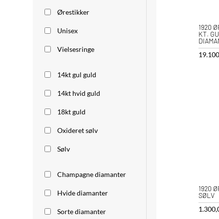
Ørestikker
1920 Ø
Unisex
KT. G
DIAMA
Vielsesringe
19.10
14kt gul guld
14kt hvid guld
18kt guld
Oxideret sølv
Sølv
Champagne diamanter
1920 
Hvide diamanter
SØLV
1.300
Sorte diamanter