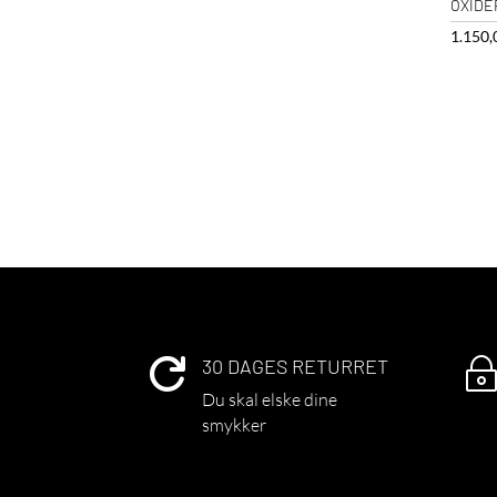
OXIDE
1.150
30 DAGES RETURRET

Du skal elske dine
smykker