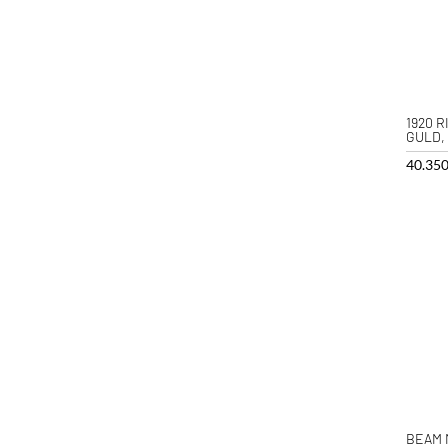
1920 R
GULD,
40.35
BEAM 