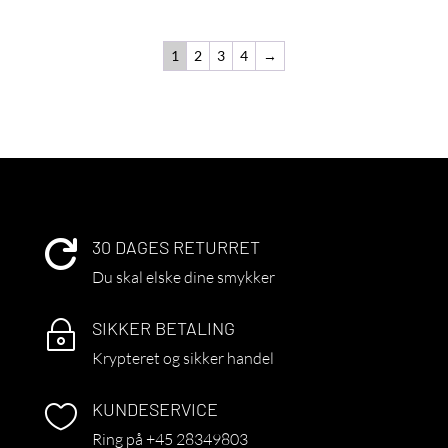
1
2
3
4
→
30 DAGES RETURRET

Du skal elske dine smykker
SIKKER BETALING
~
Krypteret og sikker handel
KUNDESERVICE

Ring på +45 28349803