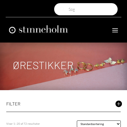
Products
search
ØRESTIKKER
FILTER
Viser 1–20 af 72 resultater