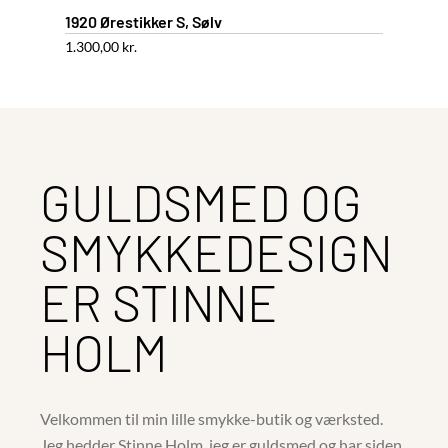
1920 Ørestikker S, Sølv
1.300,00
kr.
GULDSMED OG
SMYKKEDESIGN
ER STINNE
HOLM
Velkommen til min lille smykke-butik og værksted.
Jeg hedder Stinne Holm, jeg er guldsmed og har siden