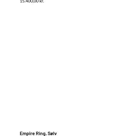
15.400,00
kr.
Empire Ring, Sølv