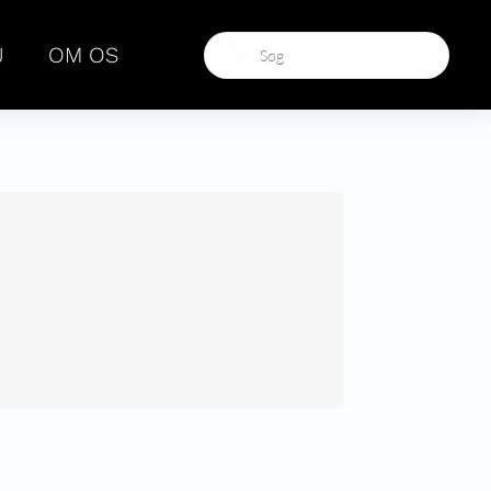
Products
J
OM OS
search