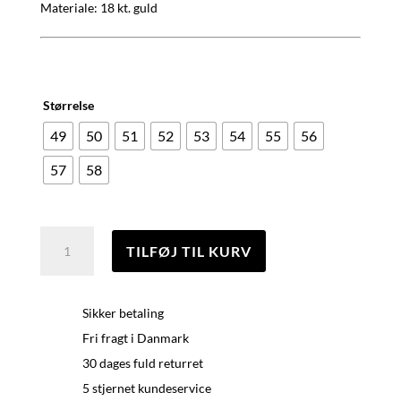
Materiale: 18 kt. guld
Størrelse
49
50
51
52
53
54
55
56
57
58
1920
TILFØJ TIL KURV
Ring
M,
18
Sikker betaling
kt.
Fri fragt i Danmark
Guld
antal
30 dages fuld returret
5 stjernet kundeservice