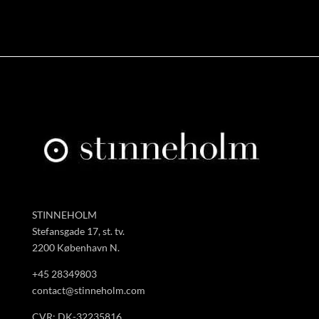
STINNEHOLM
Stefansgade 17, st. tv.
2200 København N.
+45 28349803
contact@stinneholm.com
CVR: DK-32235816