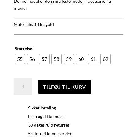
Denne model er den smalleste model i facetserien til
mænd.
Materiale: 14 kt. guld
Størrelse
55
56
57
58
59
60
61
62
Facet
TILFØJ TIL KURV
Ring,
14
kt.
Sikker betaling
Guld
Fri fragt i Danmark
antal
30 dages fuld returret
5 stjernet kundeservice