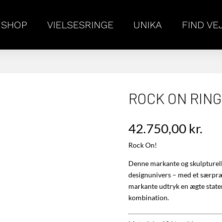
SHOP
VIELSESRINGE
UNIKA
FIND VE
ROCK ON RING,
42.750,00
kr.
Rock On!
Denne markante og skulpturelle
designunivers – med et særpræg
markante udtryk en ægte statem
kombination.