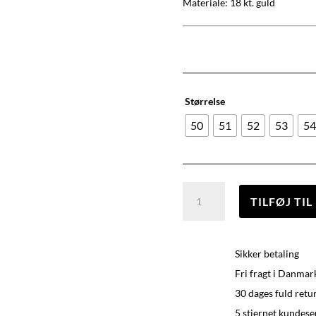
Materiale: 18 kt. guld
Størrelse
50
51
52
53
5
Rock
TILFØJ TI
On
Ring,
18
Sikker betaling
kt.
Guld
Fri fragt i Danmar
antal
30 dages fuld retu
5 stjernet kundese