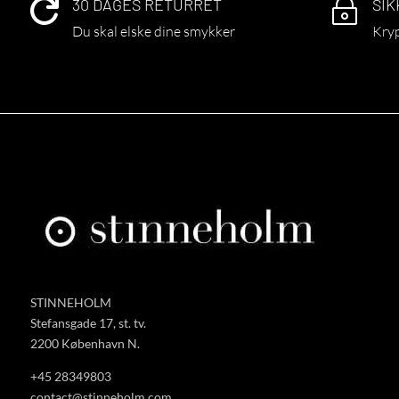
30 DAGES RETURRET
SIK

~
Du skal elske dine smykker
Kryp
STINNEHOLM
Stefansgade 17, st. tv.
2200 København N.
+45 28349803
contact@stinneholm.com