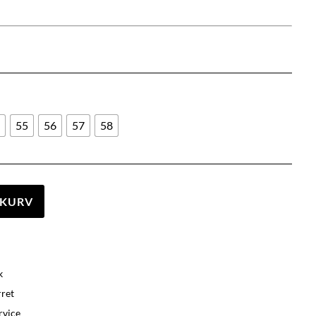
4
55
56
57
58
L KURV
k
rret
rvice