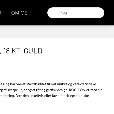
Products
J
OM OS
search
 18 KT. GULD
 ring har været startskuddet til mit unikke og karakteristiske
 af skarpe linjer og et råt og grafisk design. ROCK ON er med sit
entring. Bær den enkeltvis eller lav din helt egen unikke