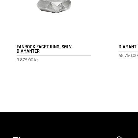
FANROCK FACET RING, SØLV,
DIAMANT F
DIAMANTER
58.750,0
3.875,00
kr.